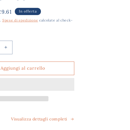
rezzo
9.61
In offerta
ontato
e.
Spese di spedizione
calcolate al check-
i
Aumenta
quantità
per
amina
Dermovitamina
Aggiungi al carrello
e
Calmilene
Antiage
–
30
Bustine
e
Collagene
e
o
Ialuronico
Visualizza dettagli completi