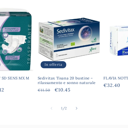
In offerta
 SD SENS MX M
Sedivitax Tisana 20 bustine –
FLAVIA NOT
rilassamento e sonno naturale
Prezzo
€32.40
zzo
12
Prezzo
Prezzo
€10.45
€11.50
di
tato
di
scontato
listino
listino
su
1
/
2