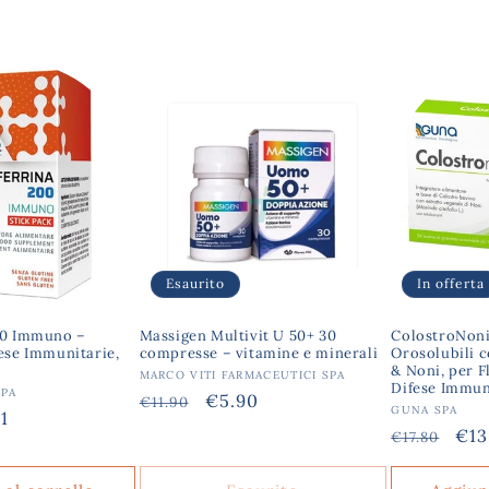
Esaurito
In offerta
00 Immuno –
Massigen Multivit U 50+ 30
ColostroNoni
ese Immunitarie,
compresse – vitamine e minerali
Orosolubili 
& Noni, per F
Produttore:
MARCO VITI FARMACEUTICI SPA
Difese Immun
PA
Prezzo
Prezzo
€5.90
€11.90
Produttore
GUNA SPA
zo
1
di
scontato
Prezzo
Pre
€13
€17.80
tato
listino
di
sco
listino