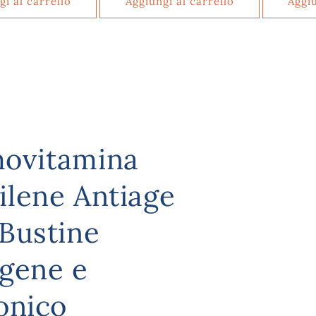
gi al carrello
Aggiungi al carrello
Aggiu
ovitamina
ilene Antiage
 Bustine
agene e
onico