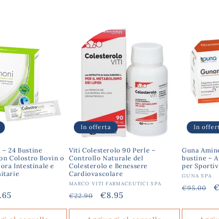
In offerta
In offer
 – 24 Bustine
Viti Colesterolo 90 Perle –
Guna Amino
con Colostro Bovin o
Controllo Naturale del
bustine – A
lora Intestinale e
Colesterolo e Benessere
per Sportiv
itarie
Cardiovascolare
Produttor
GUNA SPA
:
Produttore:
MARCO VITI FARMACEUTICI SPA
Prezzo
P
€
€95.00
zzo
.65
Prezzo
Prezzo
€8.95
€22.90
di
s
ntato
di
scontato
listino
listino