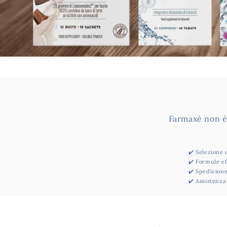
Farmaxè non è 
✔️ Selezione 
✔️ Formule eff
✔️ Spedizione
✔️ Assistenz