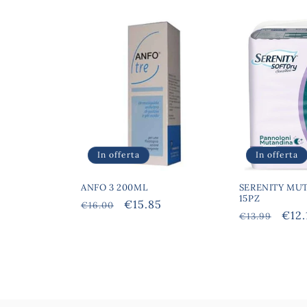
In offerta
In offerta
ANFO 3 200ML
SERENITY MUT
15PZ
Prezzo
Prezzo
€15.85
€16.00
Prezzo
Pre
€12.
€13.99
di
scontato
di
scon
listino
listino