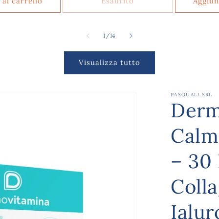
 al carrello
Esaurito
Aggiun
su
1
/
14
Visualizza tutto
PASQUALI SRL
Derm
Calm
– 30
Coll
Ialur