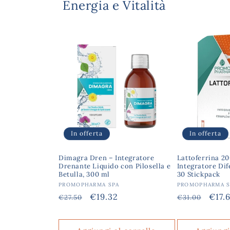
Energia e Vitalità
In offerta
In offerta
Dimagra Dren – Integratore
Lattoferrina 2
Drenante Liquido con Pilosella e
Integratore Dif
Betulla, 300 ml
30 Stickpack
Produttore:
PROMOPHARMA SPA
Produttore:
PROMOPHARMA S
Prezzo
Prezzo
€19.32
Prezzo
Prez
€17.6
€27.50
€31.00
di
scontato
di
scon
listino
listino