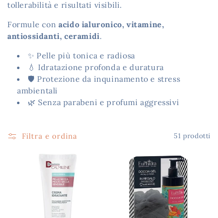
tollerabilità e risultati visibili.
z
Formule con
acido ialuronico, vitamine,
i
antiossidanti, ceramidi
.
o
✨ Pelle più tonica e radiosa
💧 Idratazione profonda e duratura
n
🛡️ Protezione da inquinamento e stress
e
ambientali
🌿 Senza parabeni e profumi aggressivi
:
Filtra e ordina
51 prodotti