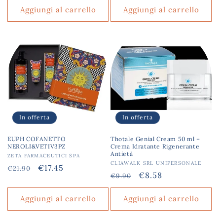
listino
listino
Aggiungi al carrello
Aggiungi al carrello
In offerta
In offerta
EUPH COFANETTO
Thotale Genial Cream 50 ml –
NEROLI&VETIV3PZ
Crema Idratante Rigenerante
Antietà
Produttore:
ZETA FARMACEUTICI SPA
Produttore:
CLIAWALK SRL UNIPERSONALE
Prezzo
Prezzo
€17.45
€21.90
Prezzo
Prezzo
€8.58
€9.90
di
scontato
di
scontato
listino
listino
Aggiungi al carrello
Aggiungi al carrello