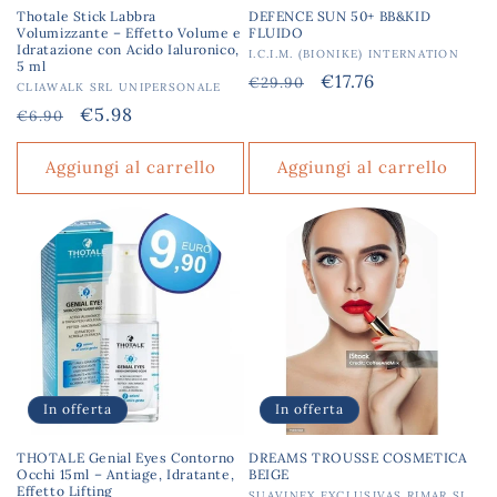
Thotale Stick Labbra
DEFENCE SUN 50+ BB&KID
Volumizzante – Effetto Volume e
FLUIDO
Idratazione con Acido Ialuronico,
Produttore:
I.C.I.M. (BIONIKE) INTERNATION
5 ml
Prezzo
Prezzo
€17.76
€29.90
Produttore:
CLIAWALK SRL UNIPERSONALE
di
scontato
Prezzo
Prezzo
€5.98
€6.90
listino
di
scontato
listino
Aggiungi al carrello
Aggiungi al carrello
In offerta
In offerta
THOTALE Genial Eyes Contorno
DREAMS TROUSSE COSMETICA
Occhi 15ml – Antiage, Idratante,
BEIGE
Effetto Lifting
SUAVINEX EXCLUSIVAS RIMAR SL