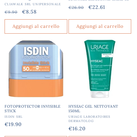
Produttore:
Produttore:
CLIAWALK SRL UNIPERSONALE
Prezzo
Prezzo
€22.61
€26.90
Prezzo
Prezzo
€8.58
€9.90
di
scontato
di
scontato
listino
listino
Aggiungi al carrello
Aggiungi al carrello
FOTOPROTECTOR INVISIBLE
HYSEAC GEL NETTOYANT
STICK
150ML
Produttore:
ISDIN SRL
Produttore:
URIAGE LABORATOIRES
DERMATOLOG
Prezzo
€19.90
Prezzo
€16.20
di
di