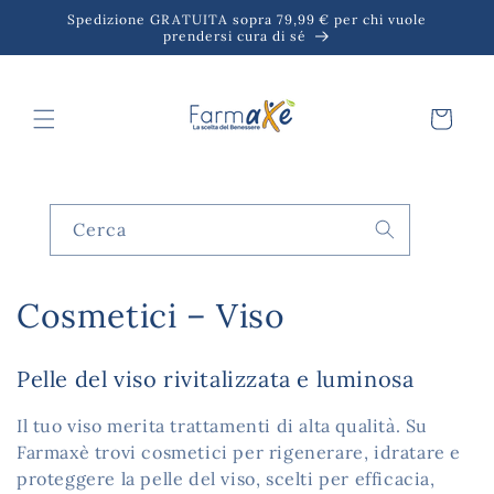
Vai
Spedizione GRATUITA sopra 79,99 € per chi vuole
direttamente
prendersi cura di sé
ai contenuti
Carrello
Cerca
C
Cosmetici – Viso
o
Pelle del viso rivitalizzata e luminosa
l
Il tuo viso merita trattamenti di alta qualità. Su
l
Farmaxè trovi cosmetici per rigenerare, idratare e
e
proteggere la pelle del viso, scelti per efficacia,