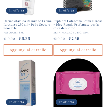
In offerta
In offerta
Dermovitamina Calmilene Crema
Euphidra Cofanetto Petali di Rosa
Idratante 250 ml – Pelle Secca e
– Idee Regalo Profumate per la
Sensibile
Cura del Corpo
Produttore:
PASQUALI SRL
Produttore:
ZETA FARMACEUTICI SPA
Prezzo
Prezzo
€6.26
Prezzo
Prezzo
€7.56
€10.90
€10.90
di
scontato
di
scontato
listino
listino
Aggiungi al carrello
Aggiungi al carrello
In offerta
In offerta