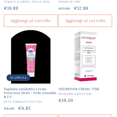
Produttore:
CERAVE (L'OREAL ITALIA SPA)
Produttore:
PASQUALI SRL
Prezzo
€18.89
Prezzo
Prezzo
€12.88
€17.50
di
di
scontato
listino
listino
Aggiungi al carrello
Aggiungi al carrello
In offerta
Euphidra AmidoMio Crema
NEOREPAIR CREMA 75ML
Protettiva 50 ml – Pelle Sensibile
Produttore:
DOAFARM GROUP SRL
& UV
Prezzo
€19.50
Produttore:
ZETA FARMACEUTICI SPA
di
Prezzo
Prezzo
€6.85
€8.40
listino
di
scontato