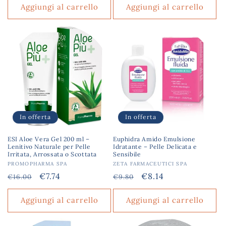
listino
Aggiungi al carrello
Aggiungi al carrello
In offerta
In offerta
ESI Aloe Vera Gel 200 ml –
Euphidra Amido Emulsione
Lenitivo Naturale per Pelle
Idratante – Pelle Delicata e
Irritata, Arrossata o Scottata
Sensibile
Produttore:
PROMOPHARMA SPA
Produttore:
ZETA FARMACEUTICI SPA
Prezzo
Prezzo
€7.74
Prezzo
Prezzo
€8.14
€16.00
€9.80
di
scontato
di
scontato
listino
listino
Aggiungi al carrello
Aggiungi al carrello