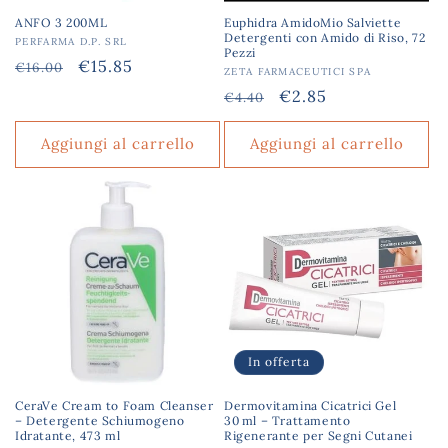
ANFO 3 200ML
Euphidra AmidoMio Salviette
Detergenti con Amido di Riso, 72
Produttore:
PERFARMA D.P. SRL
Pezzi
Prezzo
Prezzo
€15.85
€16.00
Produttore:
ZETA FARMACEUTICI SPA
di
scontato
Prezzo
Prezzo
€2.85
€4.40
listino
di
scontato
listino
Aggiungi al carrello
Aggiungi al carrello
In offerta
CeraVe Cream to Foam Cleanser
Dermovitamina Cicatrici Gel
– Detergente Schiumogeno
30 ml – Trattamento
Idratante, 473 ml
Rigenerante per Segni Cutanei