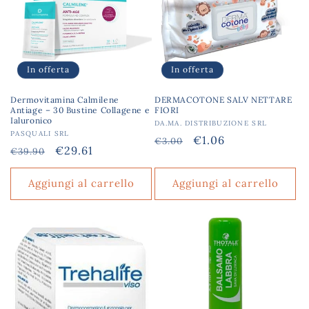
In offerta
In offerta
Dermovitamina Calmilene
DERMACOTONE SALV NETTARE
Antiage – 30 Bustine Collagene e
FIORI
Ialuronico
Produttore:
DA.MA. DISTRIBUZIONE SRL
Produttore:
PASQUALI SRL
Prezzo
Prezzo
€1.06
€3.00
Prezzo
Prezzo
€29.61
€39.90
di
scontato
di
scontato
listino
listino
Aggiungi al carrello
Aggiungi al carrello