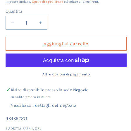
di
scontato
Imposte incluse.
Spese di spedizione
calcolate al check-out.
listino
Quantità
Diminuisci
Aumenta
quantità
quantità
per
per
Cliadent
Cliadent
Aggiungi al carrello
Spazzolino
Spazzolino
Supersoft
Supersoft
Basic
Basic
–
–
Setole
Setole
Altre opzioni di pagamento
Ultra
Ultra
Morbide
Morbide
Ritiro disponibile presso la sede
Negozio
per
per
Di solito pronto in 24 ore
Denti
Denti
e
e
Visualizza i dettagli del negozio
Gengive
Gengive
Sensibili
Sensibili
SKU:
984867871
BUDETTA FARMA SRL