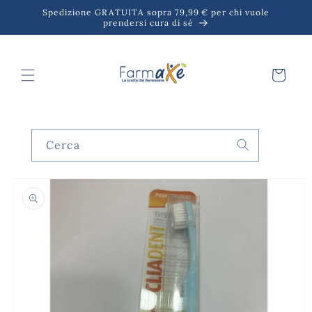
Vai
Spedizione GRATUITA sopra 79,99 € per chi vuole
direttamente
prendersi cura di sé
ai contenuti
Carrello
Cerca
Passa alle
informazioni
sul prodotto