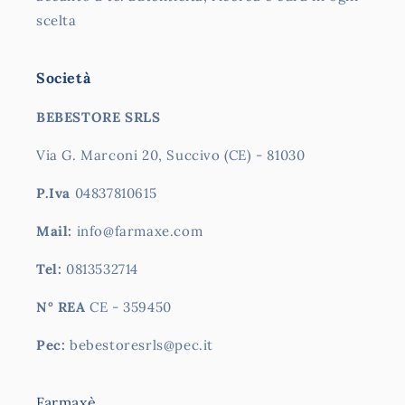
scelta
Società
BEBESTORE SRLS
Via G. Marconi 20, Succivo (CE) - 81030
P.Iva
04837810615
Mail:
info@farmaxe.com
Tel:
0813532714
N° REA
CE - 359450
Pec:
bebestoresrls@pec.it
Farmaxè