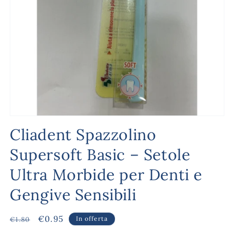
Apri
contenuti
Cliadent Spazzolino
multimediali
1
Supersoft Basic – Setole
in
finestra
modale
Ultra Morbide per Denti e
Gengive Sensibili
Prezzo
Prezzo
€0.95
In offerta
€1.80