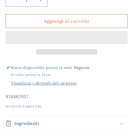
Diminuisci
Aumenta
quantità
quantità
per
per
CLIAORTHO
CLIAORTHO
Aggiungi al carrello
POLSINO
POLSINO
VELCRO
VELCRO
BEI
BEI
S
S
Ritiro disponibile presso la sede
Negozio
Di solito pronto in 24 ore
Visualizza i dettagli del negozio
SKU:
974882957
BUDETTA FARMA SRL
Ingredienti