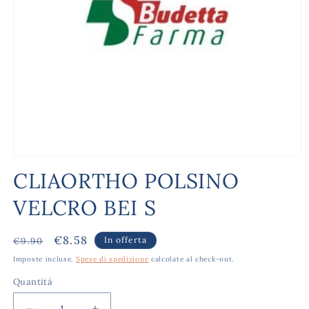
Apri
contenuti
CLIAORTHO POLSINO
multimediali
1
VELCRO BEI S
in
finestra
modale
Prezzo
Prezzo
€8.58
In offerta
€9.90
di
scontato
Imposte incluse.
Spese di spedizione
calcolate al check-out.
listino
Quantità