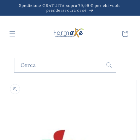
Vai
Spedizione GRATUITA sopra 79,99 € per chi vuole
direttamente
prendersi cura di sé
ai contenuti
Carrello
Cerca
Passa alle
informazioni
sul prodotto