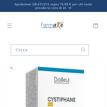
Vai
Spedizione GRATUITA sopra 79,99 € per chi vuole
direttamente
prendersi cura di sé
ai contenuti
Carrello
Cerca
Passa alle
informazioni
sul prodotto