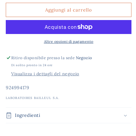
per
per
CYSTIPHANE
CYSTIPHANE
Aggiungi al carrello
120CPR
120CPR
Altre opzioni di pagamento
Ritiro disponibile presso la sede
Negozio
Di solito pronto in 24 ore
Visualizza i dettagli del negozio
SKU:
924994179
LABORATOIRES BAILLEUL S.A.
Ingredienti