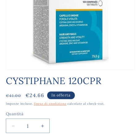
Apri
contenuti
CYSTIPHANE 120CPR
multimediali
1
in
finestra
Prezzo
Prezzo
€24.66
In offerta
€41.00
modale
di
scontato
Imposte incluse.
Spese di spedizione
calcolate al check-out.
listino
Quantità
Diminuisci
Aumenta
quantità
quantità