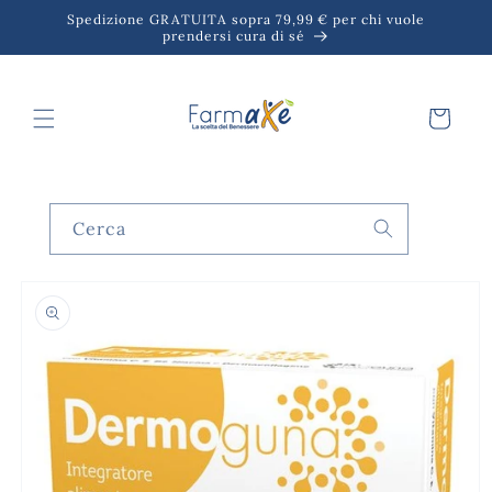
Vai
Spedizione GRATUITA sopra 79,99 € per chi vuole
direttamente
prendersi cura di sé
ai contenuti
Carrello
Cerca
Passa alle
informazioni
sul prodotto