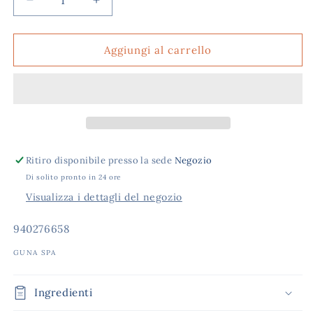
Diminuisci
Aumenta
quantità
quantità
per
per
DERMOGUNA
DERMOGUNA
Aggiungi al carrello
60CPS
60CPS
500MG
500MG
Ritiro disponibile presso la sede
Negozio
Di solito pronto in 24 ore
Visualizza i dettagli del negozio
SKU:
940276658
GUNA SPA
Ingredienti