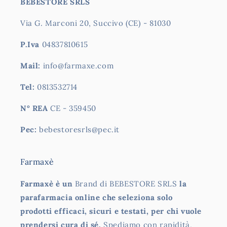
BEBESTORE SRLS
Via G. Marconi 20, Succivo (CE) - 81030
P.Iva
04837810615
Mail:
info@farmaxe.com
Tel:
0813532714
N° REA
CE - 359450
Pec:
bebestoresrls@pec.it
Farmaxè
Farmaxè è un
Brand di BEBESTORE SRLS
la
parafarmacia online che seleziona solo
prodotti efficaci, sicuri e testati, per chi vuole
prendersi cura di sé.
Spediamo con rapidità,