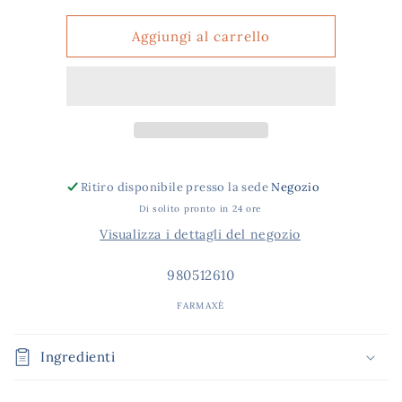
per
per
MELLIN
MELLIN
Aggiungi al carrello
CREMA
CREMA
RISO
RISO
400G
400G
Ritiro disponibile presso la sede
Negozio
Di solito pronto in 24 ore
Visualizza i dettagli del negozio
SKU:
980512610
FARMAXÈ
Ingredienti