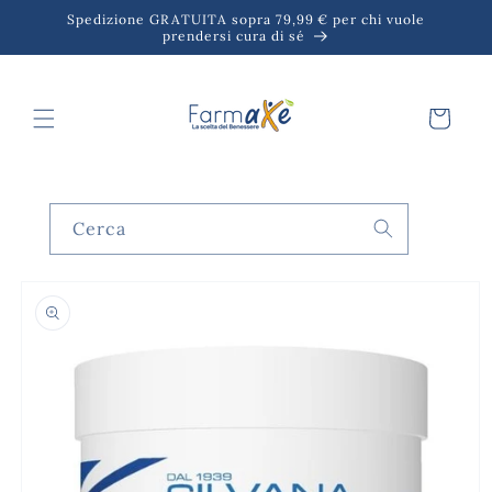
Vai
Spedizione GRATUITA sopra 79,99 € per chi vuole
direttamente
prendersi cura di sé
ai contenuti
Carrello
Cerca
Passa alle
informazioni
sul prodotto