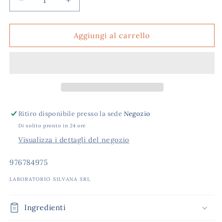
Diminuisci
Aumenta
quantità
quantità
per
per
SILVANA
SILVANA
Aggiungi al carrello
AMIDO
AMIDO
DI
DI
RISO
RISO
NEUTRO
NEUTRO
Ritiro disponibile presso la sede
Negozio
Di solito pronto in 24 ore
Visualizza i dettagli del negozio
SKU:
976784975
LABORATORIO SILVANA SRL
Ingredienti