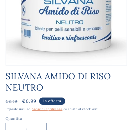
Apri
contenuti
SILVANA AMIDO DI RISO
multimediali
1
NEUTRO
in
finestra
modale
Prezzo
Prezzo
€6.99
In offerta
€8.49
di
scontato
Imposte incluse.
Spese di spedizione
calcolate al check-out.
listino
Quantità